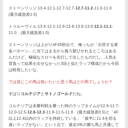
ストーンリッジ:13.4-12.1-12.7-12.7-
12.7-11.2
-11.0-11.0
(最大緩急差1.5)
トゥルーヴィル:13.4-12.2-12.9-13.8-13.8-13.0-
12.1-11.1
-
11.0 (最大緩急差1.0)
ストーンリッジは上がり4F45秒台で、俺っちが「出世する黄
金パターン」に当てはまるから後ろ髪ひかれるところはある
んだけど、極端なスローを先行して出したものだし、人気を
背負って結果を出せなかった3頭と似たラップ構成だから今回
は軽視したいな。
では逆にこの馬は狙いたいと思う馬はどの馬でしょうか？
ずばり
コルテジア
と
サトノゴールド
だね。
コルテジアは未勝利戦を勝った時のラップタイムが12.9-11.7-
12.0-12.5-
12.8-12.3
-11.8-11.5-11.8 (最大緩急差0.5)と「4F
以上12.4以内のラップを持続している」「後半に11.4を切る
速いラップがない」という点で、過去3年の勝ち馬と共通して