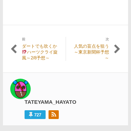
前
次
投
過
次
ダートでも吹くか
人気の盲点を狙う
稿
去
の
ハーツクライ旋
～東京新聞杯予想
の
投
風～2/8予想～
～
ナ
投
稿:
ビ
稿:
ゲ
ー
シ
TATEYAMA_HAYATO
ョ
ン
727