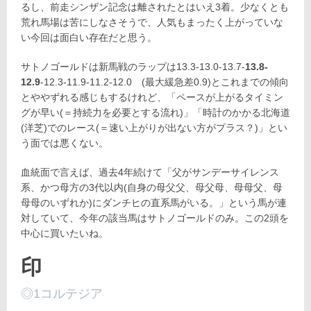
るし、前走シンザン記念は離されたとはいえ3着。少なくとも
荒れ馬場は苦にしなさそうで、人気もまったく上がっていな
い今回は面白い存在だと思う。
サトノゴールドは新馬戦のラップは13.3-13.0-13.7-
13.8-
12.9
-12.3-11.9-11.2-12.0 (最大緩急差0.9)とこれまでの傾向
とややずれる感じもするけれど、「ペースが上がるタイミン
グが早い(＝持続力を必要とする流れ)」「時計のかかる北海道
(洋芝)でのレース(＝速い上がりが出ない方がプラス？)」とい
う面では悪くない。
血統面で言えば、過去4年続けて「父がサンデーサイレンス
系、かつ母方の3代以内(自身の母父父、母父母、母母父、母
母母のいずれか)にダンチヒの直系馬がいる。」という馬が連
対していて、今年の該当馬はサトノゴールドのみ。この2頭を
中心に買いたいね。
印
◎1コルテジア