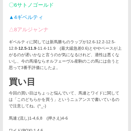
〇6サトノゴールド
▲4ギベルティ
△8アルジャンナ
ギベルティに関しては新馬勝ちのラップが12.6-12.2-12.5-
12.8-
12.5-11.9
-11.4-11.9 (最大緩急差0.6)とややペースが上
がるのが遅いかなと言うのが気になるけれど、適性は悪くな
いし、今の馬場ならオルフェーヴル産駒のこの馬には合うと
思って3番手評価にしたよ。
買い目
今回の買い目はちょっと悩んでいて、馬連とワイドに関して
は「このどちらかを買う」というニュアンスで書いているの
で注意してね。(^_-)
馬連:(流し)1-4,6,8 (押さえ)4-6
ワイド(BOX):1,4,6