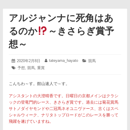
アルジャンナに死角はあ
るのか
～きさらぎ賞予
想～
2020
tateyama_hayato
投
2020年2月8日
投
カ
競馬
年
稿
稿
テ
タ
予想
,
競馬
,
重賞
2
日:
者:
ゴ
グ:
月
リ
8
ー:
こんちわ～す。館山速人で～す。
日
アシスタントの大澄晴香です。日曜日の京都メインはクラシ
ックの登竜門的レース、きさらぎ賞です。過去には菊花賞馬
サトノダイヤモンドや二冠馬ネオユニヴァース、古くはスペ
シャルウィーク、ナリタトップロードがこのレースを勝って
飛躍を遂げていますね。