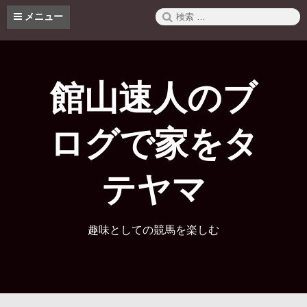
コ
検
メニュー
ン
索:
テ
ン
ツ
へ
館山速人のブ
ス
キ
ッ
ログで家をタ
プ
テヤマ
趣味としての競馬を楽しむ