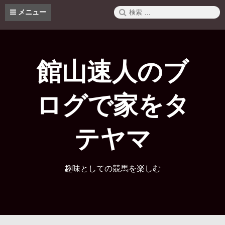
コ
検
メニュー
ン
索:
テ
ン
ツ
へ
館山速人のブ
ス
キ
ッ
ログで家をタ
プ
テヤマ
趣味としての競馬を楽しむ