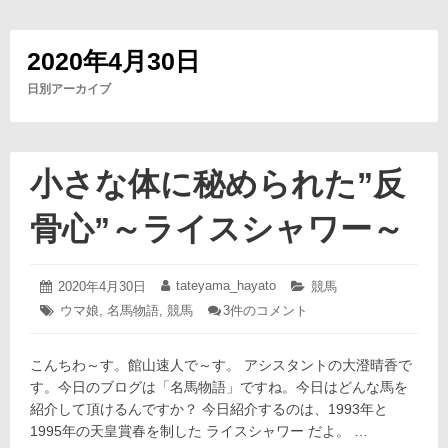
2020年4月30日
日別アーカイブ
小さな体に秘められた”反
骨心”～ライスシャワー～
2020
tateyama_hayato
投
2020年4月30日
投
カ
競馬
年
稿
稿
テ
タ
ウマ娘
,
名馬物語
,
競馬
小
3件のコメント
4
日:
者:
ゴ
グ:
さ
月
リ
な
30
ー:
こんちわ～す。館山速人で～す。 アシスタントの大澄晴香で
体
日
に
す。今日のブログは「名馬物語」ですね。今日はどんな馬を
秘
紹介して頂けるんですか？ 今日紹介するのは、1993年と
め
1995年の天皇賞春を制した ライスシャワー だよ。 …
ら