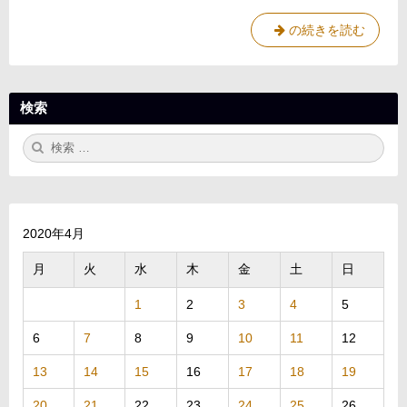
れ
た”反
小
の続きを読む
骨
さ
心”～
な
ラ
イ
体
ス
検索
に
シ
秘
ャ
検
検
め
ワ
索:
索
ー
ら
～
れ
へ
た
の
”
2020年4月
反
月
火
水
木
金
土
日
骨
心
1
2
3
4
5
”
～
6
7
8
9
10
11
12
ラ
イ
13
14
15
16
17
18
19
ス
20
21
22
23
24
25
26