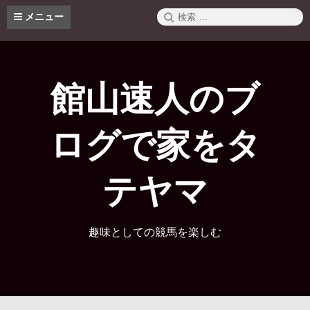
コ
検
メニュー
ン
索:
テ
ン
ツ
へ
館山速人のブ
ス
キ
ッ
ログで家をタ
プ
テヤマ
趣味としての競馬を楽しむ