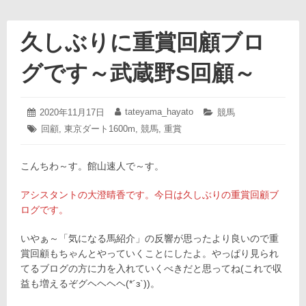
久しぶりに重賞回顧ブロ
グです～武蔵野S回顧～
2020
tateyama_hayato
投
2020年11月17日
投
カ
競馬
年
稿
稿
テ
タ
回顧
,
東京ダート1600m
,
競馬
,
重賞
11
日:
者:
ゴ
グ:
月
リ
17
ー:
こんちわ～す。館山速人で～す。
日
アシスタントの大澄晴香です。今日は久しぶりの重賞回顧ブ
ログです。
いやぁ～「気になる馬紹介」の反響が思ったより良いので重
賞回顧もちゃんとやっていくことにしたよ。やっぱり見られ
てるブログの方に力を入れていくべきだと思ってね(これで収
益も増えるぞグヘヘヘヘ(*´з`))。