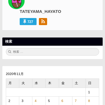
シ
ョ
TATEYAMA_HAYATO
ン
727
検索
検
検
索:
索
2020年11月
月
火
水
木
金
土
日
1
2
3
4
5
6
7
8