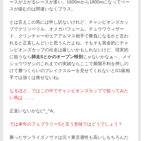
ースが上がるレースが多い。1600mから1800mになってペー
スが緩むのは間違いなくプラス。
とは言えこの馬には申し訳ないけれど、チャンピオンズカッ
プでクリソベリル、オメガパフューム、チュウワウィザー
ド、クリンチャーやエアアルマス相手で勝負になるかと言わ
れると正直しんどいと思うんだよね。そもそも賞金的にチャ
ンピオンズカップの出走は厳しいかもしれないけど、現実的
に狙うなら
師走Sとかのオープン特別
じゃないかなぁ～。メイ
ショウワザシのこれまでの実績ならここで展開不利を押しの
けて勝つくらいのブレイクスルーを見せてくれないとG1級相
手では強くは推せないね。
なるほど、ではこの中でチャンピオンズカップで狙ってみた
い馬は……。
正直いないかな(;^_^A。
では来年のフェブラリーSと言う意味ではどうでしょう？
勝ったサンライズノヴァは元々東京適性も高いしもちろんだ