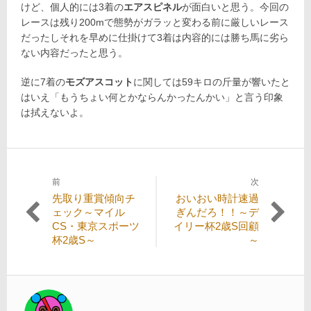
けど、個人的には3着の
エアスピネル
が面白いと思う。今回の
レースは残り200mで態勢がガラッと変わる前に厳しいレース
だったしそれを早めに仕掛けて3着は内容的には勝ち馬に劣ら
ない内容だったと思う。
逆に7着の
モズアスコット
に関しては59キロの斤量が響いたと
はいえ「もうちょい何とかならんかったんかい」と言う印象
は拭えないよ。
前
次
投
過
次
先取り重賞傾向チ
おいおい時計速過
稿
去
の
ェック～マイル
ぎんだろ！！～デ
の
投
CS・東京スポーツ
イリー杯2歳S回顧
ナ
投
稿:
杯2歳S～
～
ビ
稿:
ゲ
ー