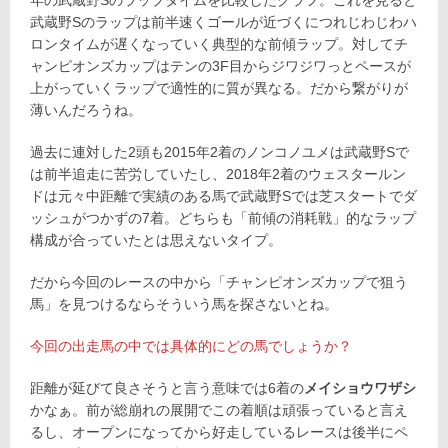
武蔵野Sのラップは前半速くゴールが近づくにつれじわじわハ
ロンタイムが遅くなっていく典型的な前傾ラップ。対してチ
ャンピオンズカップはテンの3F目からジワジワっとペースが
上がっていくラップで適性的に質が異なる。だから繋がりが
薄いんだろうね。
過去に連対した2頭も2015年2着のノンコノユメは武蔵野Sで
は前半追走に苦労していたし、2018年2着のウェスタールン
ドは元々中距離で実績のある馬で武蔵野Sでは芝スタートでダ
ッシュがつかずの7着。どちらも「前傾の消耗戦」的なラップ
構成が合っていたとは思えないタイプ。
だから今回のレースの中から「チャンピオンズカップで狙う
馬」を見つけるならそういう馬を探さないとね。
今回の出走馬の中では具体的にどの馬でしょうか？
距離が延びて良さそうと言う意味では6着の
メイショウワザシ
かなぁ。前が総崩れの展開でこの着順は頑張っていると言え
るし、オープンになってから好走しているレースは後半にペ