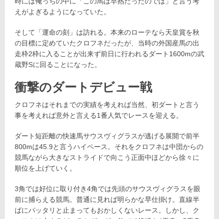
時には俺っちの中に「この馬は早熟だったのでは」と言う考
えがよぎるようになっていた。
そして「運命の刻」は訪れる。本来のローテなら天皇賞を秋
の目標に定めていたクロフネだったが、当時の外国産馬の出
走枠2枠に入ることが出来ず前日に行われるダート1600mの武
蔵野Sに回ることになった。
衝撃のダートデビュー戦
クロフネはそれまでの実績を考えれば当然、初ダートと言う
事を考えれば意外と言える1番人気でレースを迎える。
ダート短距離の快速馬サウスヴィグラスが逃げる展開で前半
800mは45.9と言うハイペース。それをクロフネは中団からの
競馬ながら大きなストライドで向こう正面中ほどから徐々に
順位を上げていく。
3角では好位に取り付き4角では先頭のサウスヴィグラスを眼
前に捕らえる競馬。普通に見れば明らかな早仕掛け。直線半
ばにパッタリと止まってもおかしくないレース。しかし、ク