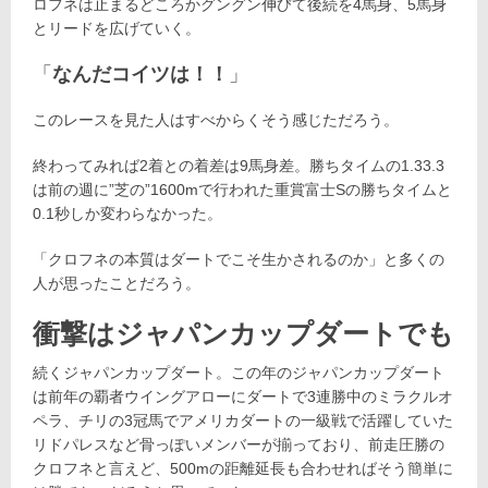
ロフネは止まるどころかグングン伸びて後続を4馬身、5馬身
とリードを広げていく。
「
なんだコイツは！！
」
このレースを見た人はすべからくそう感じただろう。
終わってみれば2着との着差は9馬身差。勝ちタイムの1.33.3
は前の週に”芝の”1600mで行われた重賞富士Sの勝ちタイムと
0.1秒しか変わらなかった。
「クロフネの本質はダートでこそ生かされるのか」と多くの
人が思ったことだろう。
衝撃はジャパンカップダートでも
続くジャパンカップダート。この年のジャパンカップダート
は前年の覇者ウイングアローにダートで3連勝中のミラクルオ
ペラ、チリの3冠馬でアメリカダートの一級戦で活躍していた
リドパレスなど骨っぽいメンバーが揃っており、前走圧勝の
クロフネと言えど、500mの距離延長も合わせればそう簡単に