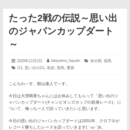
たった2戦の伝説～思い出
のジャパンカップダート
～
2020
tateyama_hayato
投
2020年12月2日
投
カ
未分類
,
競馬
年
稿
稿
テ
タ
G1
,
思い出のG1
,
私的
,
競馬
,
重賞
12
日:
者:
ゴ
グ:
月
リ
2
ー:
こんちわ～す。館山速人で～す。
日
今日は大澄晴香ちゃんにはお休みしてもらって「思い出のジ
ャパンカップダート(チャンピオンズカップの前身レース)」に
ついて、俺っち一人で語っていきたいと思います。
今日の思い出のジャパンカップダートは2001年、クロフネが
レコード勝ちしたレースを語っていきます(`･ω･´)b。