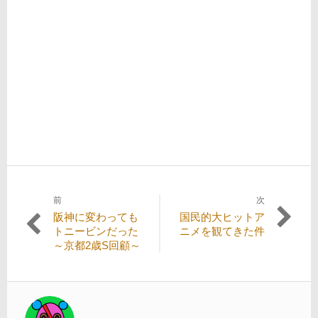
前
次
投
過
次
阪神に変わっても
国民的大ヒットア
稿
去
の
トニービンだった
ニメを観てきた件
の
投
～京都2歳S回顧～
ナ
投
稿:
ビ
稿:
ゲ
ー