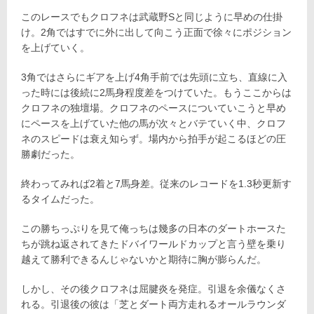
このレースでもクロフネは武蔵野Sと同じように早めの仕掛
け。2角ではすでに外に出して向こう正面で徐々にポジション
を上げていく。
3角ではさらにギアを上げ4角手前では先頭に立ち、直線に入
った時には後続に2馬身程度差をつけていた。もうここからは
クロフネの独壇場。クロフネのペースについていこうと早め
にペースを上げていた他の馬が次々とバテていく中、クロフ
ネのスピードは衰え知らず。場内から拍手が起こるほどの圧
勝劇だった。
終わってみれば2着と7馬身差。従来のレコードを1.3秒更新す
るタイムだった。
この勝ちっぷりを見て俺っちは幾多の日本のダートホースた
ちが跳ね返されてきたドバイワールドカップと言う壁を乗り
越えて勝利できるんじゃないかと期待に胸が膨らんだ。
しかし、その後クロフネは屈腱炎を発症。引退を余儀なくさ
れる。引退後の彼は「芝とダート両方走れるオールラウンダ