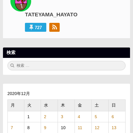
シ
TATEYAMA_HAYATO
ョ
ン
727
検索
検
検
索:
索
2020年12月
月
火
水
木
金
土
日
1
2
3
4
5
6
7
8
9
10
11
12
13