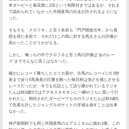
本ダービーと菊花賞に2頭という制限付きではあるが、それま
で認められていなかった外国産馬の出走が許されるようにな
った。
そもそも「クロフネ」と言う名前も「門戸開放元年」から着
想を得た名前で、それだけこの馬に対する馬主さんの評価が
高かったことがうかがえる。
しかし、俺っちの中でクロフネと言う馬の評価は”あのレー
ス”までそんなに高くはなかった。
確かにレコード勝ちしたエリカ賞や、古馬のレコードに0.3秒
差まで迫り5馬身差の圧勝を飾った毎日杯は強さを感じさせる
レースだったが、今でも伝説として語り継がれているラジオ
たんぱ杯3歳Sではアグネスタキオンに一瞬のうちに置いて行
かれたし、期待されたダービーでもそのラジオたんぱ杯3歳S
で先着を許したジャングルポケットの牙城を崩すことは出来
なかった。
神戸新聞杯でも同じ外国産馬のエアエミネムに敗れ3着。この