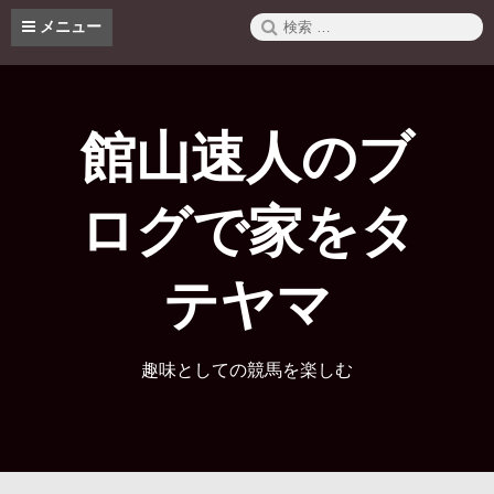
コ
検
メニュー
ン
索:
テ
ン
ツ
へ
館山速人のブ
ス
キ
ッ
ログで家をタ
プ
テヤマ
趣味としての競馬を楽しむ