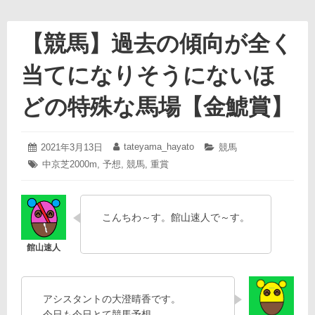
【競馬】過去の傾向が全く
当てになりそうにないほ
どの特殊な馬場【金鯱賞】
2021
tateyama_hayato
投
2021年3月13日
投
カ
競馬
年
稿
稿
テ
タ
中京芝2000m
,
予想
,
競馬
,
重賞
3
日:
者:
ゴ
グ:
月
リ
13
ー:
日
こんちわ～す。館山速人で～す。
アシスタントの大澄晴香です。
今日も今日とて競馬予想。