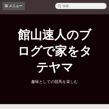
コ
検
メニュー
ン
索:
テ
ン
ツ
へ
館山速人のブ
ス
キ
ッ
ログで家をタ
プ
テヤマ
趣味としての競馬を楽しむ