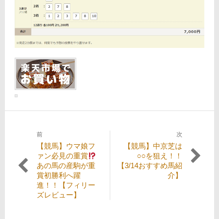
前
次
投
過
次
【競馬】ウマ娘フ
【競馬】中京芝は
稿
去
の
ァン必見の重賞
○○を狙え！！
の
投
あの馬の産駒が重
【3/14おすすめ馬紹
ナ
投
稿:
賞初勝利へ躍
介】
ビ
稿:
進！！【フィリー
ズレビュー】
ゲ
ー