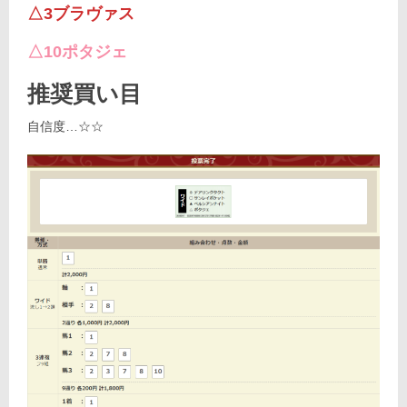
△3ブラヴァス
△10ポタジェ
推奨買い目
自信度…☆☆