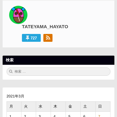
シ
ョ
ン
TATEYAMA_HAYATO
727
検索
検
検
索:
索
2021年3月
月
火
水
木
金
土
日
1
2
3
4
5
6
7