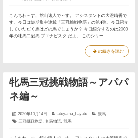
10
日:
者:
ゴ
ー
グ:
月
リ
ヴ
15
ー:
こんちわ～す。館山速人で～す。 アシスタントの大澄晴香で
日
ル
す。今日は短期集中連載「三冠挑戦物語」の第4弾。今日紹介
編
していただく馬はどの馬でしょうか？ 今日紹介するのは2009
～
年の牝馬二冠馬 ブエナビスタ だよ。 このシリー…
三
の続きを読む
冠
挑
戦
物
牝馬三冠挑戦物語～アパパ
語
～
ネ編～
ブ
エ
ナ
2020
tateyama_hayato
投
2020年10月14日
投
カ
競馬
年
ビ
稿
稿
テ
タ
三冠挑戦物語
,
名馬物語
,
競馬
10
日:
者:
ゴ
ス
グ:
月
リ
タ
14
ー: