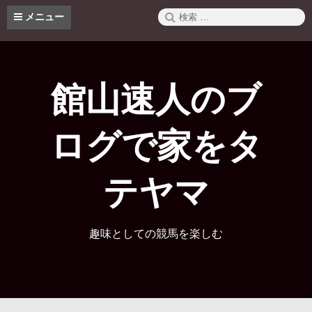
コ
検
メニュー
ン
索:
テ
ン
ツ
へ
館山速人のブ
ス
キ
ッ
ログで家をタ
プ
テヤマ
趣味としての競馬を楽しむ