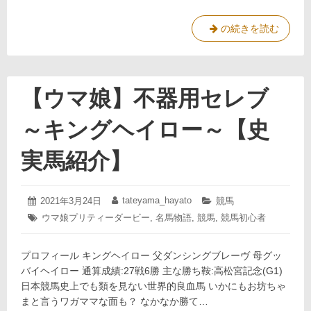
【
の続きを読む
ウ
マ
娘
】
【ウマ娘】不器用セレブ
俺
っ
～キングヘイロー～【史
ち
が
実馬紹介】
最
も
愛
2021
tateyama_hayato
投
2021年3月24日
投
カ
競馬
年
し
稿
稿
テ
タ
ウマ娘プリティーダービー
,
名馬物語
,
競馬
,
競馬初心者
3
日:
者:
ゴ
た
グ:
月
リ
馬
24
ー:
プロフィール キングヘイロー 父ダンシングブレーヴ 母グッ
日
～
バイヘイロー 通算成績:27戦6勝 主な勝ち鞍:高松宮記念(G1)
ア
日本競馬史上でも類を見ない世界的良血馬 いかにもお坊ちゃ
グ
まと言うワガママな面も？ なかなか勝て…
ネ