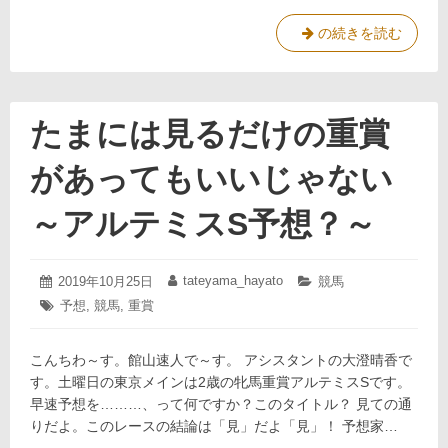
三
の続きを読む
度
、
ワ
イ
たまには見るだけの重賞
ド
ダ
があってもいいじゃない
ビ
デ
～アルテミスS予想？～
で
勝
負
2019
tateyama_hayato
投
2019年10月25日
投
カ
競馬
年
！
稿
稿
テ
タ
予想
,
競馬
,
重賞
10
日:
者:
ゴ
～
グ:
月
リ
1
25
ー:
こんちわ～す。館山速人で～す。 アシスタントの大澄晴香で
日
0
す。土曜日の東京メインは2歳の牝馬重賞アルテミスSです。
/
早速予想を………、って何ですか？このタイトル？ 見ての通
2
りだよ。このレースの結論は「見」だよ「見」！ 予想家…
6