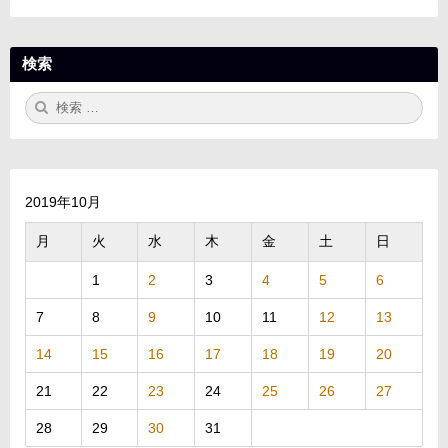
4
な
0
い
0
検索
～
m
ア
と
検
検
ル
い
索:
索
テ
う
ミ
微
ス
妙
S
で
2019年10月
予
絶
想
月
火
水
木
金
土
日
妙
？
な
1
2
3
4
5
6
～
距
離
7
8
9
10
11
12
13
～
ス
14
15
16
17
18
19
20
ワ
21
22
23
24
25
26
27
ン
S
28
29
30
31
～