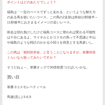
ポイントはどのあたりでしょう？
福島は「一定のペースでずっと走れる」というような耐久力
のある馬を狙いたいコース。この馬の2走前は終始12秒後半～
11秒後半におさまるイメージの近いレース。
前走は切れ負けしたけど福島コースに替われば変わる可能性
は十分にあるよ。マイネルとかコスモの馬って不思議と中山
や福島のような時計のかかる小回りを得意とする馬多いし。
この馬は「相対的本命」と言うことになりますが、単勝何倍
くらいなら狙ってみたいですか？
そうだねぇ～。単勝オッズで30倍程度つけばいいかな。
買い目
単勝:3コスモレペティール
馬連(流し):3-6,9