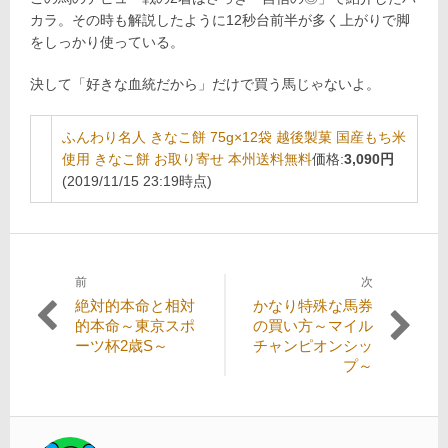
カラ。その時も解説したように12秒台前半が多く上がりで脚
をしっかり使っている。
決して「好きな血統だから」だけで買う馬じゃないよ。
ふんわり名人 きなこ餅 75g×12袋 越後製菓 国産もち米
使用 きなこ餅 お取り寄せ 本州送料無料
価格:
3,090円
(2019/11/15 23:19時点)
前
次
投
過
次
絶対的本命と相対
かなり特殊な馬券
稿
去
の
的本命～東京スポ
の買い方～マイル
の
投
ーツ杯2歳S～
チャンピオンシッ
ナ
投
稿:
プ～
ビ
稿:
ゲ
ー