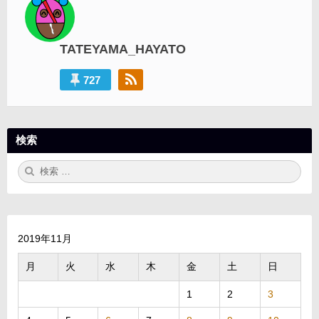
シ
ョ
TATEYAMA_HAYATO
ン
727
検索
検
検
索:
索
2019年11月
月
火
水
木
金
土
日
1
2
3