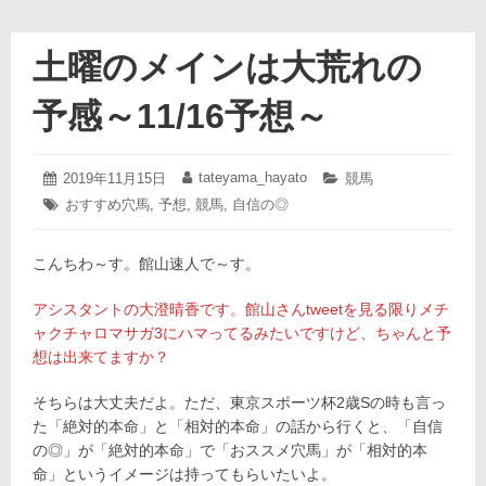
土曜のメインは大荒れの
予感～11/16予想～
2019
tateyama_hayato
投
2019年11月15日
投
カ
競馬
年
稿
稿
テ
タ
おすすめ穴馬
,
予想
,
競馬
,
自信の◎
11
日:
者:
ゴ
グ:
月
リ
15
ー:
こんちわ～す。館山速人で～す。
日
アシスタントの大澄晴香です。館山さんtweetを見る限りメチ
ャクチャロマサガ3にハマってるみたいですけど、ちゃんと予
想は出来てますか？
そちらは大丈夫だよ。ただ、東京スポーツ杯2歳Sの時も言っ
た「絶対的本命」と「相対的本命」の話から行くと、「自信
の◎」が「絶対的本命」で「おススメ穴馬」が「相対的本
命」というイメージは持ってもらいたいよ。