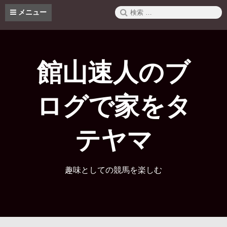
コ
検
メニュー
ン
索:
テ
ン
ツ
へ
館山速人のブ
ス
キ
ッ
ログで家をタ
プ
テヤマ
趣味としての競馬を楽しむ