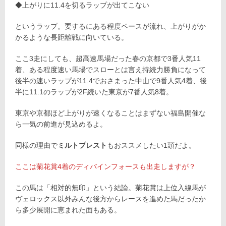
◆上がりに11.4を切るラップが出てこない
というラップ。要するにある程度ペースが流れ、上がりがか
かるような長距離戦に向いている。
ここ3走にしても、超高速馬場だった春の京都で3番人気11
着、ある程度速い馬場でスローとは言え持続力勝負になって
後半の速いラップが11.4でおさまった中山で9番人気4着、後
半に11.1のラップが2F続いた東京が7番人気8着。
東京や京都ほど上がりが速くなることはまずない福島開催な
ら一気の前進が見込めるよ。
同様の理由で
ミルトプレスト
もおススメしたい1頭だよ。
ここは菊花賞4着のディバインフォースも出走しますが？
この馬は「相対的無印」という結論。菊花賞は上位入線馬が
ヴェロックス以外みんな後方からレースを進めた馬だったか
ら多少展開に恵まれた面もある。