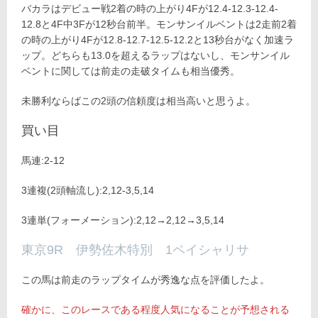
バカラはデビュー戦2着の時の上がり4Fが12.4-12.3-12.4-
12.8と4F中3Fが12秒台前半。モンサンイルベントは2走前2着
の時の上がり4Fが12.8-12.7-12.5-12.2と13秒台がなく加速ラ
ップ。どちらも13.0を超えるラップはないし、モンサンイル
ベントに関しては前走の走破タイムも相当優秀。
未勝利ならばこの2頭の信頼度は相当高いと思うよ。
買い目
馬連:2-12
3連複(2頭軸流し):2,12-3,5,14
3連単(フォーメーション):2,12→2,12→3,5,14
東京9R 伊勢佐木特別 1ペイシャリサ
この馬は前走のラップタイムが秀逸な点を評価したよ。
確かに、このレースである程度人気になることが予想される