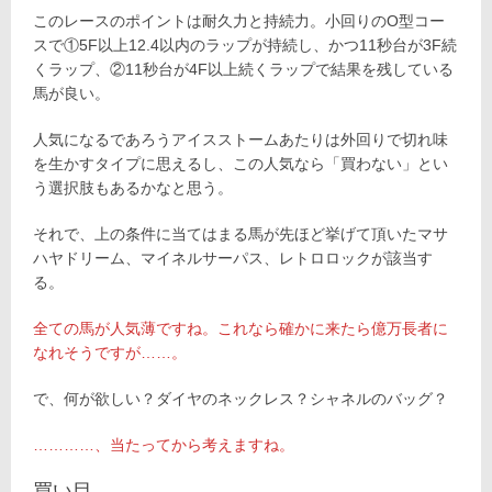
このレースのポイントは耐久力と持続力。小回りのO型コー
スで①5F以上12.4以内のラップが持続し、かつ11秒台が3F続
くラップ、②11秒台が4F以上続くラップで結果を残している
馬が良い。
人気になるであろうアイスストームあたりは外回りで切れ味
を生かすタイプに思えるし、この人気なら「買わない」とい
う選択肢もあるかなと思う。
それで、上の条件に当てはまる馬が先ほど挙げて頂いたマサ
ハヤドリーム、マイネルサーパス、レトロロックが該当す
る。
全ての馬が人気薄ですね。これなら確かに来たら億万長者に
なれそうですが……。
で、何が欲しい？ダイヤのネックレス？シャネルのバッグ？
…………、当たってから考えますね。
買い目