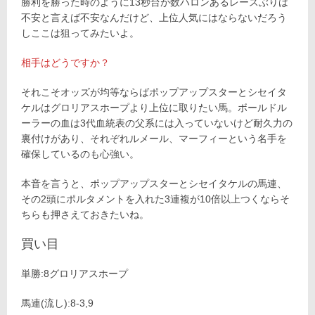
勝利を勝った時のように13秒台が数ハロンあるレースぶりは
不安と言えば不安なんだけど、上位人気にはならないだろう
しここは狙ってみたいよ。
相手はどうですか？
それこそオッズが均等ならばポップアップスターとシセイタ
ケルはグロリアスホープより上位に取りたい馬。ボールドル
ーラーの血は3代血統表の父系には入っていないけど耐久力の
裏付けがあり、それぞれルメール、マーフィーという名手を
確保しているのも心強い。
本音を言うと、ポップアップスターとシセイタケルの馬連、
その2頭にポルタメントを入れた3連複が10倍以上つくならそ
ちらも押さえておきたいね。
買い目
単勝:8グロリアスホープ
馬連(流し):8-3,9