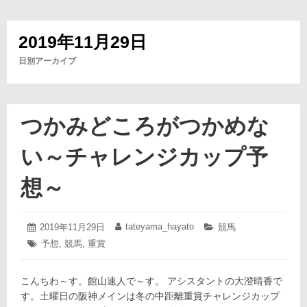
2019年11月29日
日別アーカイブ
つかみどころがつかめな
い～チャレンジカップ予
想～
2019
tateyama_hayato
投
2019年11月29日
投
カ
競馬
年
稿
稿
テ
タ
予想
,
競馬
,
重賞
11
日:
者:
ゴ
グ:
月
リ
29
ー:
こんちわ～す。館山速人で～す。 アシスタントの大澄晴香で
日
す。土曜日の阪神メインは冬の中距離重賞チャレンジカップ