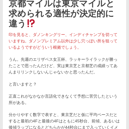
京都マイルは東京マイルと
求められる適性が決定的に
違う
印を見ると、ダノンキングリー、インディチャンプを切って
いますね。ダノンプレミアム以外は少し穴っぽい所を狙って
いるようですがどういう根拠でしょう。
うん。先週のエリザベス女王杯、ラッキーライラックが勝っ
たことで思ったんだけど、実は東京芝と京都芝の成績ってあ
んまりリンクしないんじゃないかと思ったんだ。
と言いますと？
正直これがなかなか言語化できなくて予想に苦労したという
所がある。
分かりやすく数字で表すと、東京芝だと仮に平均ペースだと
すると最初の4Fと最後の4Fはともに45秒台、前傾、あるいは
後傾ラップになるとどちらかが44秒台にまで入っていくイメ