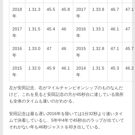
2018
1.31.3
45.5
45.8
2017
1.33.8
46.7
47.1
年
年
2017
1.31.5
45.4
46
2016
1.33.1
46.1
47
年
年
2016
1.33.0
47
46
2015
1.32.8
47.1
45.7
年
年
2015
1.32.0
45.9
46.1
2014
1.31.5
45.3
46.2
年
年
左が安田記念、右がマイルチャンピオンシップのものなんだ
けど、これを見ると安田記念の方が45秒台に達している箇所
も全体のタイムも速いのがわかる。
安田記念は最も遅い2016年を除いては1分32秒より速いタイ
ムで決着しているし、5年中4年で45秒台のラップが出ていて
それがない年も46秒ジャストを叩き出している。