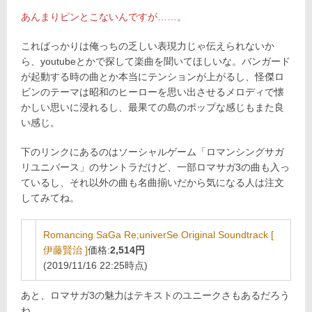
あんまりピンとこないんですが……。
こればっかりは俺っちの乏しい表現力じゃ伝えられないか
ら、youtubeとかで探して楽曲を聞いてほしいな。バンガード
が起動する時の曲とか本当にテンションが上がるし、怪傑ロ
ビンのテーマは昭和のヒーローを思い出させるメロディで懐
かしい思いに浸れるし、最果ての島のポップな感じもまた良
い感じ。
下のリンクにあるのはソーシャルゲーム「ロマンシングサガ
リユニバース」のサントラだけど、一部ロマサガ3の曲も入っ
ているし、それ以外の曲も名曲揃いだから気になる人は注文
してみてね。
Romancing SaGa Re;univerSe Original Soundtrack [
伊藤賢治 ]
価格:
2,514円
(2019/11/16 22:25時点)
あと、ロマサガ3の魅力はテキストのユニークさもあるだろう
ね。