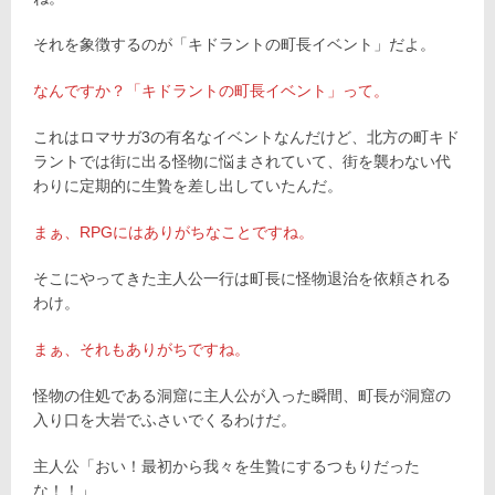
それを象徴するのが「キドラントの町長イベント」だよ。
なんですか？「キドラントの町長イベント」って。
これはロマサガ3の有名なイベントなんだけど、北方の町キド
ラントでは街に出る怪物に悩まされていて、街を襲わない代
わりに定期的に生贄を差し出していたんだ。
まぁ、RPGにはありがちなことですね。
そこにやってきた主人公一行は町長に怪物退治を依頼される
わけ。
まぁ、それもありがちですね。
怪物の住処である洞窟に主人公が入った瞬間、町長が洞窟の
入り口を大岩でふさいでくるわけだ。
主人公「おい！最初から我々を生贄にするつもりだった
な！！」