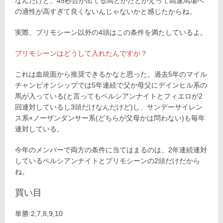
なんだけど、45秒台が出てる馬とかだとかえって高速馬場へ
の適性が高すぎて良くないんじゃないかと感じたからね。
実際、プリモシーン以外の4頭はこの条件を満たしているよ。
プリモシーンはどうして入れたんですか？
これは血統面から推奨できるかなと思った。過去5年のマイル
チャンピオンシップでは5年連続で父か母父にデインヒル系の
馬が入っている(と言ってもペルシアンナイトとフィエロが2
回連対しているし3頭だけなんだけど)し、サンデーサイレン
ス系×ノーザンダンサー系(どちらが父母かは問わない)も毎年
連対している。
今年のメンバーで両方の条件に当てはまるのは、2年連続連対
しているペルシアンナイトとプリモシーンの2頭だけだから
ね。
買い目
単勝:2,7,8,9,10