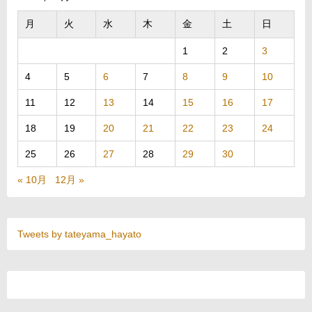
月
火
水
木
金
土
日
1
2
3
4
5
6
7
8
9
10
11
12
13
14
15
16
17
18
19
20
21
22
23
24
25
26
27
28
29
30
« 10月
12月 »
Tweets by tateyama_hayato