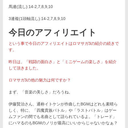
馬連(流し):14-2,7,8,9,10
3連複(1頭軸流し):14-2,7,8,9,10
今日のアフィリエイト
という事で今日のアフィリエイトはロマサガ3の紹介の続きで
す。
昨日は、「戦闘の面白さ」と「ミニゲームの楽しさ」を紹介
して頂きました。
ロマサガ3の他の魅力は何ですか？
まず、「音楽の美しさ」だろうね。
伊藤賢治さん、通称イトケンが作曲したBGMはどれも素晴ら
しく、特に、「四魔貴族バトル」や「ラストバトル」はゲー
ムファンの間でも名曲として語られているよ。「トレード」
にハマるのもBGMのノリが最高にいいからじゃないかなぁ？