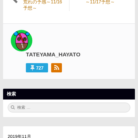
稿
去
の
荒れの予感～11/16
～11/17予想～
の
投
予想～
ナ
投
稿:
ビ
稿:
ゲ
ー
シ
TATEYAMA_HAYATO
ョ
ン
727
検索
検
検
索:
索
2019年11月