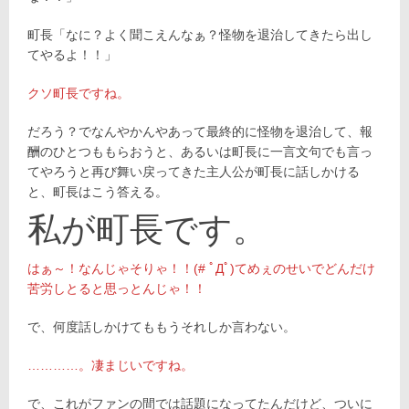
町長「なに？よく聞こえんなぁ？怪物を退治してきたら出し
てやるよ！！」
クソ町長ですね。
だろう？でなんやかんやあって最終的に怪物を退治して、報
酬のひとつももらおうと、あるいは町長に一言文句でも言っ
てやろうと再び舞い戻ってきた主人公が町長に話しかける
と、町長はこう答える。
私が町長です。
はぁ～！なんじゃそりゃ！！(# ﾟДﾟ)てめぇのせいでどんだけ
苦労しとると思っとんじゃ！！
で、何度話しかけてももうそれしか言わない。
…………。凄まじいですね。
で、これがファンの間では話題になってたんだけど、ついに