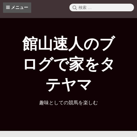
コ
検
メニュー
ン
索:
テ
ン
ツ
へ
館山速人のブ
ス
キ
ッ
ログで家をタ
プ
テヤマ
趣味としての競馬を楽しむ