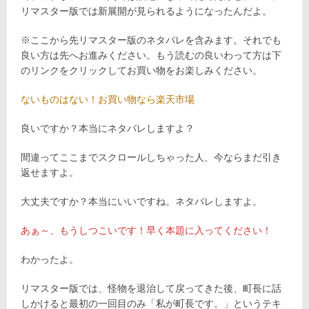
リマスター版では新展開が見られるようになったんだよ。
※ここから先リマスター版のネタバレを含みます。それでも
良い方は先へお進みください。もう読むの良いわって方は下
のリンクをクリックしてお買い物をお楽しみください。
ないものはない！お買い物なら楽天市場
良いですか？本当にネタバレしますよ？
間違ってここまでスクロールしちゃった人、今ならまだ引き
返せますよ。
大丈夫ですか？本当にいいですね。ネタバレしますよ。
あぁ～、もうしつこいです！早く本題に入ってください！
わかったよ。
リマスター版では、怪物を退治して戻ってきた後、町長に話
しかけると最初の一回目のみ「私が町長です。」というテキ