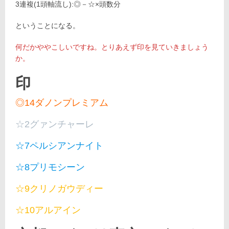
3連複(1頭軸流し):◎－☆×頭数分
ということになる。
何だかややこしいですね。とりあえず印を見ていきましょう
か。
印
◎14ダノンプレミアム
☆2グァンチャーレ
☆7ペルシアンナイト
☆8プリモシーン
☆9クリノガウディー
☆10アルアイン