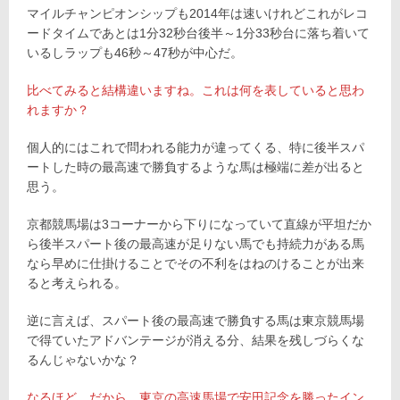
マイルチャンピオンシップも2014年は速いけれどこれがレコ
ードタイムであとは1分32秒台後半～1分33秒台に落ち着いて
いるしラップも46秒～47秒が中心だ。
比べてみると結構違いますね。これは何を表していると思わ
れますか？
個人的にはこれで問われる能力が違ってくる、特に後半スパ
ートした時の最高速で勝負するような馬は極端に差が出ると
思う。
京都競馬場は3コーナーから下りになっていて直線が平坦だか
ら後半スパート後の最高速が足りない馬でも持続力がある馬
なら早めに仕掛けることでその不利をはねのけることが出来
ると考えられる。
逆に言えば、スパート後の最高速で勝負する馬は東京競馬場
で得ていたアドバンテージが消える分、結果を残しづらくな
るんじゃないかな？
なるほど。だから、東京の高速馬場で安田記念を勝ったイン