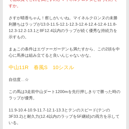
すか。
さすが晴香ちゃん！察しがいいね。マイネルクロンヌの未勝
利勝ちはラップが13.0-11.5-12.1-12.3-12.4-12.4-12.4-11.8-
12.3-12.2-13.1と8F12.4以内のラップが続く優秀な持続力を
示すもの。
まぁこの条件はエヴァーガーデンも満たすから、この2頭を中
心に馬券は組み立てると良いんじゃないかな。
中山11R 春風S 10シスル
自信度…☆
この馬は3走前中山ダート1200mを先行押しきりで勝った時の
ラップが優秀。
11.9-10.4-10.9-11.7-12.1-13.3とテンのスピード(テンの
3F33.2)と耐久力(12.4以内のラップを5F継続)の両方を示して
いる。