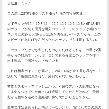
自信度…☆☆☆
この馬は2走前2勝クラスを勝った時の内容が秀逸。
まずラップが12.4-10.8-11.4-12.2-12.1-12.1-12.8と6F12.4以
内のラップが続く優秀な耐久力ラップ。このラップは3勝クラ
ス、再世の2F目と3F目が11.5を切る速いペースだから、この
スピードがあればなんだったらオープンでも通用するもの。
このラップだけでも大したものなんだけどそれをこの馬は2番
手からの競馬で、いわば「自分である程度このラップを作り
出す競馬」で勝利をおさめている。
これは相当ポイントが高いし、2着～4着が全て差し馬なので
決して「展開に恵まれた」勝利でもない事がわかる。
前走もスタートでダッシュがつかず最後方からの競馬になっ
て本命をつけていた俺っちは絶望していたんだけれど、最後
方から競馬を進めて直線凄い脚で大外から差してきた。
競馬自体は褒められた内容じゃないけど、7歳にしてこの馬の