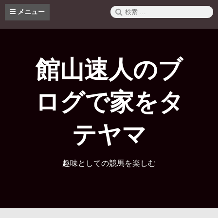
コ
検
メニュー
ン
索:
テ
ン
ツ
へ
館山速人のブ
ス
キ
ッ
ログで家をタ
プ
テヤマ
趣味としての競馬を楽しむ