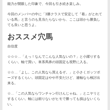
能力が開眼した印象で、今回も引き続き楽しみ。
今回のメンバーの中に「3勝クラスで安定して『着』がとれて
いる馬」と言うのも見当たらないから、ここは頭から勝負し
ても良いと思うよ。
おススメ穴馬
自信度
☆☆☆…「えっ！なんでこんな人気ないの？」と小躍りする
くらい。軸で買い。単系馬券の頭固定も視野に入る。
☆☆…「よし。この人気なら買えるぞ。」と小さくガッツポ
ーズするくらい。頭固定はやや不安だけど、連軸なら検討出
来る。
☆…「この人気ならワンチャン行けんじゃね。」とニヤリと
するくらい。軸には頼りないがヒモで勝っても損はないくら
い。