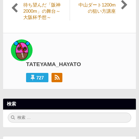
過
次
待ち望んだ「阪神
中山ダート1200m
稿
去
の
2000m」の舞台～
の狙い方講座
の
投
大阪杯予想～
ナ
投
稿:
ビ
稿:
ゲ
ー
シ
TATEYAMA_HAYATO
ョ
ン
727
検索
検
検
索:
索