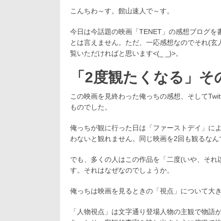
日:
者:
ゴ
月
こんちわ～す。館山速人で～す。
リ
2
ー:
日
今日は今話題の映画「TENET」の感想ブログ
とは言えません。ただ、一応感想なのでそれ(玄
覧いただければと思います<(_ _)>。
「2度観たくなる」そ
この映画を見終わった俺っちの感想、そしてTwi
ものでした。
俺っちが観に行った日は「ファーストデイ」によ
わないと観れません。同じ映画を2回も観るなん
でも、多くの人はこの作品を「二度(いや、それ
す。それはなぜなのでしょうか。
俺っちは映画を見るときの「視点」について大
「人物視点」は文字通り登場人物の主観で物語