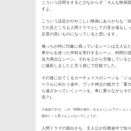
こういう説明をすると少なからず「そんな映画
すよ。
こういう設定がややこしい映画にありがちな「
ての見どころも人間ドラマとしての見せ場もし
足度の高いものになっていると思います。
俺っちが特に印象に残っているシーンは主人公
車やらを使った作戦を実行するシーン。時間の
迫力満点なシーン。それを上から空撮している
に撮影しましたと言う感じで壮観でした。
その後に出てくるカーチェイスのシーンも「ジョ
ベラルに向かう途中、プッチ神父の能力で「重
ら遠ざかっていくシーンを、車に乗りながらその
現？)。
※余談ですが、この「時間の逆行」をもとにしたアクションっ
面白い！と思うんじゃないでしょうか。
人間ドラマの面白さも、主人公が任務途中で知