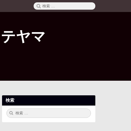
検
検
索
索:
タテヤマ
検索
検
検
索:
索