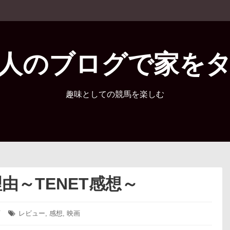
人のブログで家を
趣味としての競馬を楽しむ
由～TENET感想～
画
タ
レビュー
,
感想
,
映画
グ: