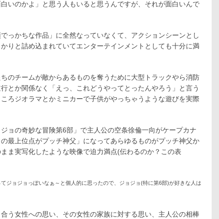
面白いのかよ」と思う人もいると思うんですが、それが面白いんで
頭でっかちな作品」に全然なっていなくて、アクションシーンとし
っかりと詰め込まれていてエンターテインメントとしても十分に満
たちのチームが敵からあるものを奪うために大型トラックやら消防
逆行とか関係なく「えっ、これどうやってとったんやろう」と言う
ところジオラマとかミニカーで子供がやっちゃうような遊びを実際
ジョの奇妙な冒険第6部」で主人公の空条徐倫一向がケープカナ
力の最上位点がプッチ神父」になってあらゆるものがプッチ神父か
まま実写化したような映像で迫力満点(伝わるのか？この表
てジョジョっぽいなぁ～と個人的に思ったので、ジョジョ(特に第6部)が好きな人は
り合う女性への思い、その女性の家族に対する思い、主人公の相棒