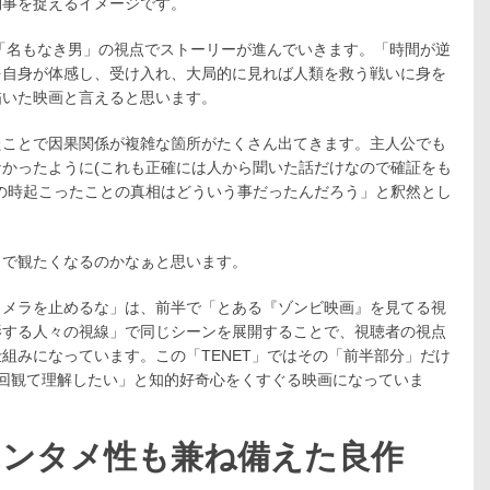
物事を捉えるイメージです。
公「名もなき男」の視点でストーリーが進んでいきます。「時間が逆
を自身が体感し、受け入れ、大局的に見れば人類を救う戦いに身を
描いた映画と言えると思います。
たことで因果関係が複雑な箇所がたくさん出てきます。主人公でも
かったように(これも正確には人から聞いた話だけなので確証をも
の時起こったことの真相はどういう事だったんだろう」と釈然とし
」で観たくなるのかなぁと思います。
カメラを止めるな」は、前半で「とある『ゾンビ映画』を見てる視
影する人々の視線」で同じシーンを展開することで、視聴者の視点
組みになっています。この「TENET」ではその「前半部分」だけ
回観て理解したい」と知的好奇心をくすぐる映画になっていま
エンタメ性も兼ね備えた良作