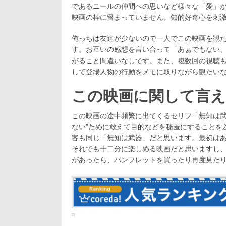
であるニールの仲間への思いなど様々な「愛」
映画の枠に留まっていません。知的好奇心を刺
俺っちは
友達が少ないので
一人でこの映画を観
す。お互いの感想を言い合って「あぁでもない
がること間違いなしです。また、複数回の視聴も
して登場人物の行動をメモに取りながら観たいなと思
この映画に関して言え
この映画の途中頻繁に出てくるセリフ「無知は武
ない”ために敢えて目的などを秘匿にすることを
客も同じ「無知は武器」だと思います。最初は
それでも十二分に楽しめる映画だと思いますし
があったら、パンフレットを買ったり再度見たりして