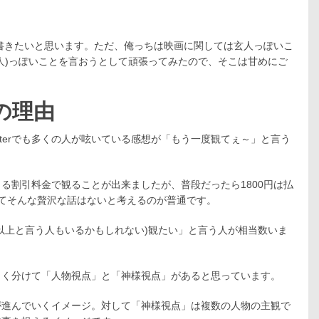
を書きたいと思います。ただ、俺っちは映画に関しては玄人っぽいこ
人)っぽいことを言おうとして頑張ってみたので、そこは甘めにご
の理由
tterでも多くの人が呟いている感想が「もう一度観てぇ～」と言う
る割引料金で観ることが出来ましたが、普段だったら1800円は払
てそんな贅沢な話はないと考えるのが普通です。
以上と言う人もいるかもしれない)観たい」と言う人が相当数いま
きく分けて「人物視点」と「神様視点」があると思っています。
が進んでいくイメージ。対して「神様視点」は複数の人物の主観で