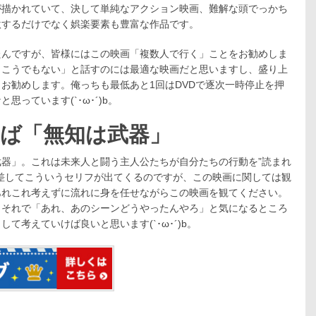
が描かれていて、決して単純なアクション映画、難解な頭でっかち
激するだけでなく娯楽要素も豊富な作品です。
たんですが、皆様にはこの映画「複数人で行く」ことをお勧めしま
、こうでもない」と話すのには最適な映画だと思いますし、盛り上
お勧めします。俺っちも最低あと1回はDVDで逐次一時停止を押
っています(`･ω･´)b。
ば「無知は武器」
器」。これは未来人と闘う主人公たちが自分たちの行動を”読まれ
差してこういうセリフが出てくるのですが、この映画に関しては観
あれこれ考えずに流れに身を任せながらこの映画を観てください。
、それで「あれ、あのシーンどうやったんやろ」と気になるところ
考えていけば良いと思います(`･ω･´)b。