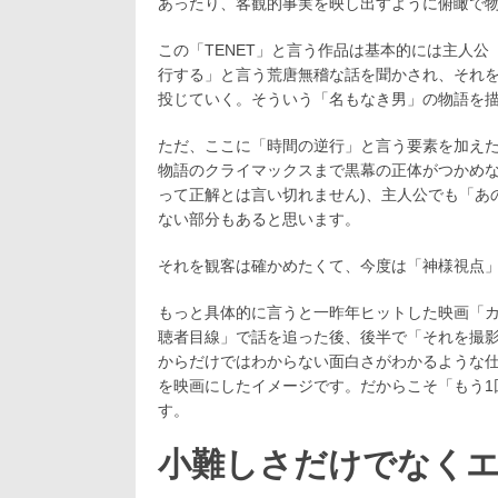
あったり、客観的事実を映し出すように俯瞰で
この「TENET」と言う作品は基本的には主人
行する」と言う荒唐無稽な話を聞かされ、それ
投じていく。そういう「名もなき男」の物語を
ただ、ここに「時間の逆行」と言う要素を加え
物語のクライマックスまで黒幕の正体がつかめな
って正解とは言い切れません)、主人公でも「あ
ない部分もあると思います。
それを観客は確かめたくて、今度は「神様視点
もっと具体的に言うと一昨年ヒットした映画「
聴者目線」で話を追った後、後半で「それを撮
からだけではわからない面白さがわかるような仕
を映画にしたイメージです。だからこそ「もう1
す。
小難しさだけでなく