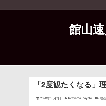
コ
ン
テ
ン
ツ
館山速
へ
ス
キ
ッ
プ
「2度観たくなる」理
2020
tateyama_hayato
投
2020年10月2日
投
カ
映
年
稿
稿
テ
10