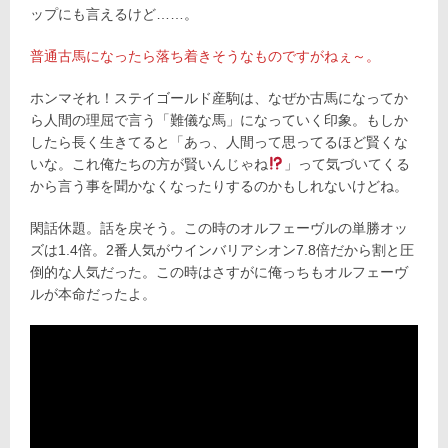
ップにも言えるけど……。
普通古馬になったら落ち着きそうなものですがねぇ～。
ホンマそれ！ステイゴールド産駒は、なぜか古馬になってか
ら人間の理屈で言う「難儀な馬」になっていく印象。もしか
したら長く生きてると「あっ、人間って思ってるほど賢くな
いな。これ俺たちの方が賢いんじゃね
」って気づいてくる
から言う事を聞かなくなったりするのかもしれないけどね。
閑話休題。話を戻そう。この時のオルフェーヴルの単勝オッ
ズは1.4倍。2番人気がウインバリアシオン7.8倍だから割と圧
倒的な人気だった。この時はさすがに俺っちもオルフェーヴ
ルが本命だったよ。