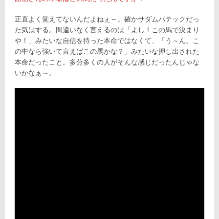
正直よく覚えてないんだよねぇ～。確かサダムパテックだっ
た気はする。間違いなく言えるのは「よし！この馬で決まり
や！」みたいな自信を持った本命ではなくて、「う～ん。こ
の中なら強いて言えばこの馬かな？」みたいな押し出された
本命だったこと。多分多くの人がそんな感じだったんじゃな
いかなぁ～。