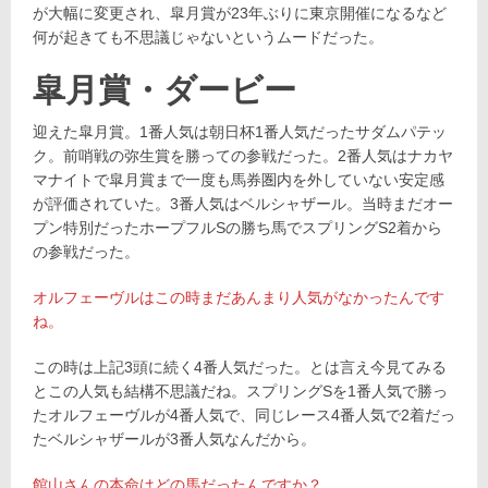
が大幅に変更され、皐月賞が23年ぶりに東京開催になるなど
何が起きても不思議じゃないというムードだった。
皐月賞・ダービー
迎えた皐月賞。1番人気は朝日杯1番人気だったサダムパテッ
ク。前哨戦の弥生賞を勝っての参戦だった。2番人気はナカヤ
マナイトで皐月賞まで一度も馬券圏内を外していない安定感
が評価されていた。3番人気はベルシャザール。当時まだオー
プン特別だったホープフルSの勝ち馬でスプリングS2着から
の参戦だった。
オルフェーヴルはこの時まだあんまり人気がなかったんです
ね。
この時は上記3頭に続く4番人気だった。とは言え今見てみる
とこの人気も結構不思議だね。スプリングSを1番人気で勝っ
たオルフェーヴルが4番人気で、同じレース4番人気で2着だっ
たベルシャザールが3番人気なんだから。
館山さんの本命はどの馬だったんですか？