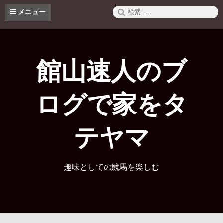
コ
検
メニュー
ン
索:
テ
ン
ツ
へ
館山速人のブ
ス
キ
ッ
ログで家をタ
プ
テヤマ
趣味としての競馬を楽しむ