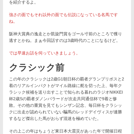
を紹介するよ。
強さの面でもそれ以外の面でも伝説になっている名馬です
ね。
阪神大賞典の逸走とか凱旋門賞をゴール寸前のところで獲り
逃すとかね。まぁ今回話すのは3歳時代のことになるけど。
では早速お話を伺っていきましょう。
クラシック前
この年のクラシックは2歳G1朝日杯の覇者グランプリボスと2
着のリアルインパクトがマイル路線に舵を切った上、毎年ク
ラシック候補を送り出すことで知られる暮れのラジオNIKKEI
杯2歳Sの覇者ダノンバラードが次走共同通信杯で9着と惨
敗。その他の重賞を見てもシンザン記念、毎日杯をクラシッ
クに出走が認められていない騙馬のレッドデイヴィスが連勝
するなど傑出した馬がおらず混迷を極めていた。
その上この年はちょうど東日本大震災があった年で開催日程