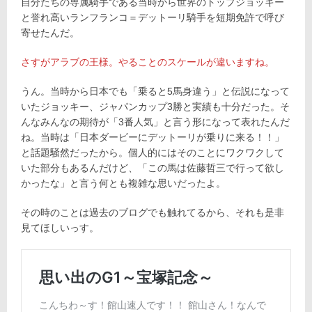
自分たちの専属騎手である当時から世界のトップジョッキー
と誉れ高いランフランコ＝デットーリ騎手を短期免許で呼び
寄せたんだ。
さすがアラブの王様。やることのスケールが違いますね。
うん。当時から日本でも「乗ると5馬身違う」と伝説になって
いたジョッキー、ジャパンカップ3勝と実績も十分だった。そ
んなみんなの期待が「3番人気」と言う形になって表れたんだ
ね。当時は「日本ダービーにデットーリが乗りに来る！！」
と話題騒然だったから。個人的にはそのことにワクワクして
いた部分もあるんだけど、「この馬は佐藤哲三で行って欲し
かったな」と言う何とも複雑な思いだったよ。
その時のことは過去のブログでも触れてるから、それも是非
見てほしいっす。