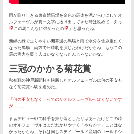
雨が降りしきる東京競馬場を金色の馬体を泥だらけにしてオ
ルフェーヴルが真一文字に抜け出してきた時は改めて「えっ
この馬こんなに強かったの
」と思ったね。
新緑の緑で走りやすい開幕週の馬場と雨で水分を含み重たく
なった馬場、両方で圧勝劇を演じたわけだからね。もうこの
馬の実力を疑う人はいなくなったんじゃないかな。
三冠のかかる菊花賞
秋初戦の神戸新聞杯も快勝したオルフェーヴルは何の不安も
なく菊花賞へ駒を進めた。
「何の不安もなく」ってのがオルフェーヴルっぽくないです
が……。
まぁデビュー戦で騎手を振り落としたりはあったけどこの時
のオルフェーヴルはまだわかりやすく「やらかす」ことはな
かったからね。それは同じステイゴールド産駒のゴールドシ