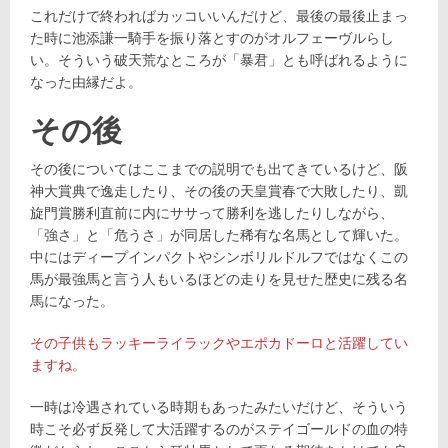
これだけで終わればカッコいいんだけど、最後の最後止まっ
た時に池添謙一騎手を振り落とすのがオルフェーヴルらし
い。そういう破天荒なところが「暴君」とも呼ばれるように
なった由縁だよ。
その後
その後についてはここまでの説明でも出てきているけど、阪
神大賞典で逸走したり、その後の天皇賞春で大敗したり、凱
旋門賞勝利直前に内にササって勝利を逃したりしながら、
「強さ」と「危うさ」が同居した稀有な名馬として輝いた。
中にはディープインパクトやシンボリルドルフではなくこの
馬が最強馬と言う人もいるほどの走りを見せた歴史に残る名
馬になった。
その子供もラッキーライラックやエポカドーロと活躍してい
ますね。
一時は冷遇されている時期もあったみたいだけど、そういう
時こそ必ず反発して大活躍するのがステイゴールドの血の特