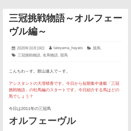
三冠挑戦物語～オルフェー
ヴル編～
2020
tateyama_hayato
投
2020年10月19日
投
カ
競馬
年
稿
稿
テ
タ
三冠挑戦物語
,
名馬物語
,
競馬
10
日:
者:
ゴ
グ:
月
リ
19
ー:
こんちわ～す。館山速人で～す。
日
アシスタントの大澄晴香です。今日から短期集中連載「三冠
挑戦物語」の牡馬編のスタートです。今日紹介する馬はどの
馬でしょう？
今日は2011年の三冠馬
オルフェーヴル