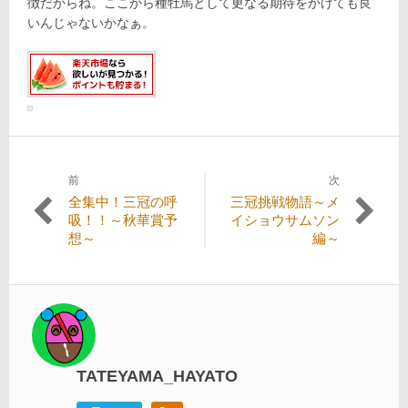
徴だからね。ここから種牡馬として更なる期待をかけても良
いんじゃないかなぁ。
前
次
投
過
次
全集中！三冠の呼
三冠挑戦物語～メ
稿
去
の
吸！！～秋華賞予
イショウサムソン
の
投
想～
編～
ナ
投
稿:
ビ
稿:
ゲ
ー
シ
TATEYAMA_HAYATO
ョ