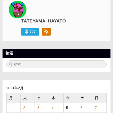
シ
ョ
ン
TATEYAMA_HAYATO
727
検索
検
検
索:
索
2021年2月
月
火
水
木
金
土
日
1
2
3
4
5
6
7