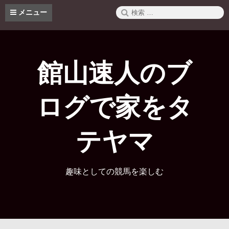
コ
検
メニュー
ン
索:
テ
ン
ツ
へ
館山速人のブ
ス
キ
ッ
ログで家をタ
プ
テヤマ
趣味としての競馬を楽しむ