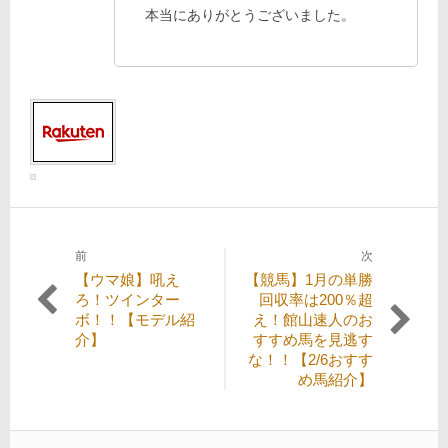
本当にありがとうございました。
前
次
投
過
次
【ウマ娘】吼え
【競馬】1月の単勝
稿
去
の
ろ！ツインター
回収率は200％超
の
投
ボ！！【モデル紹
え！館山速人のお
ナ
投
稿:
介】
すすめ馬を見逃す
ビ
稿:
な！！【2/6おすす
め馬紹介】
ゲ
ー