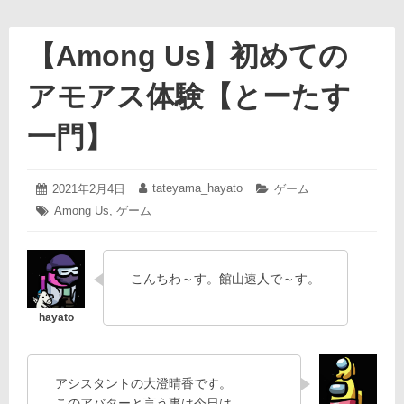
【Among Us】初めての
アモアス体験【とーたす
一門】
2021
tateyama_hayato
投
2021年2月4日
投
カ
ゲーム
年
稿
稿
テ
タ
Among Us
,
ゲーム
2
日:
者:
ゴ
グ:
月
リ
4
ー:
日
こんちわ～す。館山速人で～す。
アシスタントの大澄晴香です。
このアバターと言う事は今日は