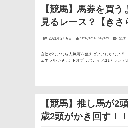
【競馬】馬券を買う
見るレース？【きさ
2021
tateyama_hayato
投
2021年2月6日
投
カ
競馬
年
稿
稿
テ
2
日:
者:
ゴ
月
自信がないなら人気薄を狙えばいいじゃない 印 ◎
リ
6
ー:
ェネラル △9ランドオブリバティ △11アランデ
日
【競馬】推し馬が2
歳2頭がかき回す！