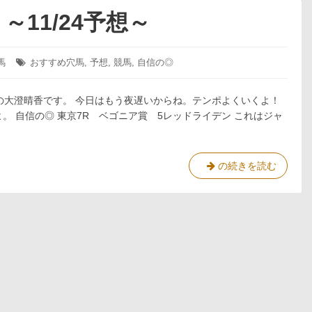
11/24予想～
馬
タ
おすすめ穴馬
,
予想
,
競馬
,
自信の◎
グ:
の大澄晴香です。 今日はもう夜遅いからね。テンポよくいくよ！
。 自信の◎ 東京7R ベゴニア賞 5レッドライデン これはジャ
2
の続きを読む
週
続
け
て
テ
ン
ポ
よ
く