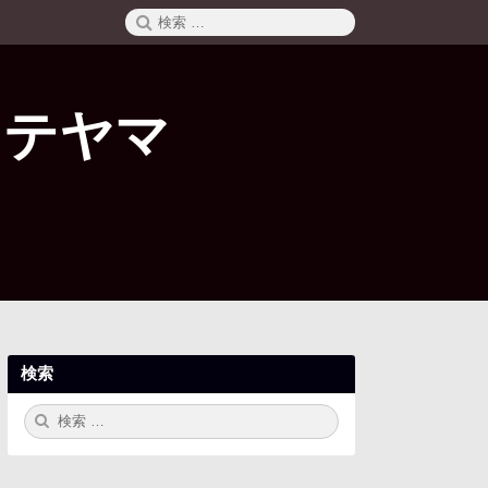
検
検
索
索:
タテヤマ
検索
検
検
索:
索