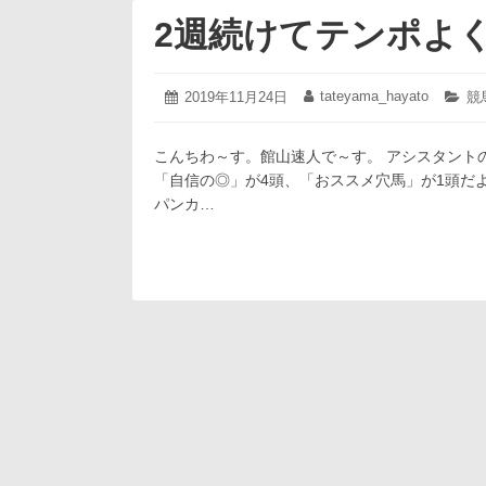
2週続けてテンポよく～
2019
tateyama_hayato
投
2019年11月24日
投
カ
競
年
稿
稿
テ
11
日:
者:
ゴ
月
こんちわ～す。館山速人で～す。 アシスタント
リ
24
ー:
「自信の◎」が4頭、「おススメ穴馬」が1頭だよ
日
パンカ…