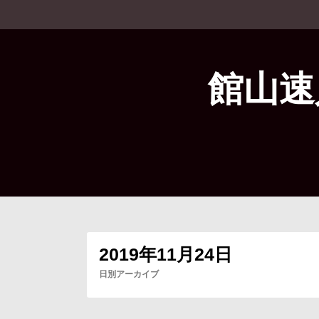
コ
ン
テ
ン
ツ
館山速
へ
ス
キ
ッ
プ
2019年11月24日
日別アーカイブ