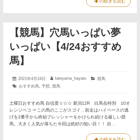
【
の続きを読む
競
馬
】
完
【競馬】穴馬いっぱい夢
全
に
いっぱい【4/24おすすめ
タ
イ
馬】
ト
ル
考
2021
tateyama_hayato
投
2021年4月24日
投
カ
競馬
年
え
稿
稿
テ
タ
おすすめ馬
,
予想
,
競馬
4
日:
者:
ゴ
る
グ:
月
リ
の
24
ー:
土曜日おすすめ馬 自信度☆☆☆ 新潟12R 白馬岳特別 10オ
日
忘
レンジペコ ☞この馬のここがスゴイ…前走はハイペースの逃
れ
げを2番手から終始プレッシャーをかけられ続ける厳しい競
て
馬。大きく人気が落ちた今回は絶好の狙い目！！ 自…
た
o
r
【
の続きを読む