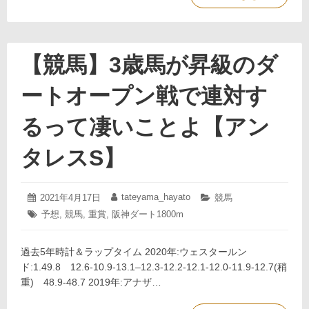
す
競
す
馬
め
】
馬
今
【競馬】3歳馬が昇級のダ
】
日
も
ートオープン戦で連対す
中
心
るって凄いことよ【アン
は
ダ
タレスS】
ー
ト
短
2021
tateyama_hayato
投
2021年4月17日
投
カ
競馬
距
年
稿
稿
テ
タ
予想
,
競馬
,
重賞
,
阪神ダート1800m
4
日:
者:
離
ゴ
グ:
月
リ
で
17
ー:
過去5年時計＆ラップタイム 2020年:ウェスタールン
【
日
ド:1.49.8 12.6-10.9-13.1–12.3-12.2-12.1-12.0-11.9-12.7(稍
4
重) 48.9-48.7 2019年:アナザ…
/
1