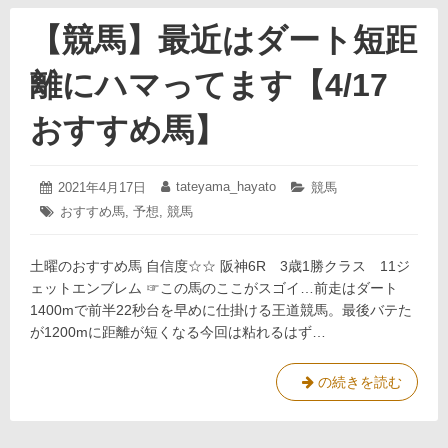
連
】
対
今
【競馬】最近はダート短距
す
年
る
は
離にハマってます【4/17
っ
適
て
性
おすすめ馬】
凄
よ
い
り
こ
能
2021
tateyama_hayato
投
2021年4月17日
投
カ
競馬
と
年
力
稿
稿
テ
タ
おすすめ馬
,
予想
,
競馬
4
よ
日:
者:
ゴ
を
グ:
月
リ
【
信
17
ー:
土曜のおすすめ馬 自信度☆☆ 阪神6R 3歳1勝クラス 11ジ
ア
日
じ
ェットエンブレム ☞この馬のここがスゴイ…前走はダート
ン
る
1400mで前半22秒台を早めに仕掛ける王道競馬。最後バテた
タ
！
が1200mに距離が短くなる今回は粘れるはず…
レ
！
ス
【
S
皐
【
の続きを読む
】
月
競
賞
馬
】