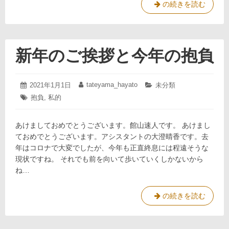
専
の続きを読む
門
用
語
と
新年のご挨拶と今年の抱負
自
分
語
2021
tateyama_hayato
投
2021年1月1日
投
カ
未分類
年
稿
稿
テ
タ
抱負
,
私的
1
日:
者:
ゴ
グ:
月
リ
1
ー:
あけましておめでとうございます。館山速人です。 あけまし
日
ておめでとうございます。アシスタントの大澄晴香です。去
年はコロナで大変でしたが、今年も正直終息には程遠そうな
現状ですね。 それでも前を向いて歩いていくしかないから
ね…
新
の続きを読む
年
の