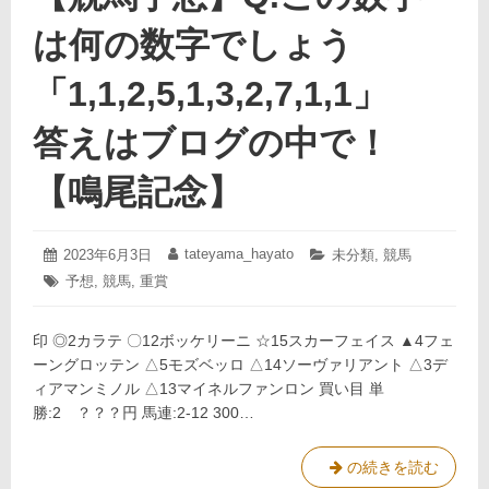
は何の数字でしょう
「1,1,2,5,1,3,2,7,1,1」
答えはブログの中で！
【鳴尾記念】
2023
tateyama_hayato
投
2023年6月3日
投
カ
未分類
,
競馬
年
稿
稿
テ
タ
予想
,
競馬
,
重賞
6
日:
者:
ゴ
グ:
月
リ
3
ー:
印 ◎2カラテ 〇12ボッケリーニ ☆15スカーフェイス ▲4フェ
日
ーングロッテン △5モズベッロ △14ソーヴァリアント △3デ
ィアマンミノル △13マイネルファンロン 買い目 単
勝:2 ？？？円 馬連:2-12 300…
【
の続きを読む