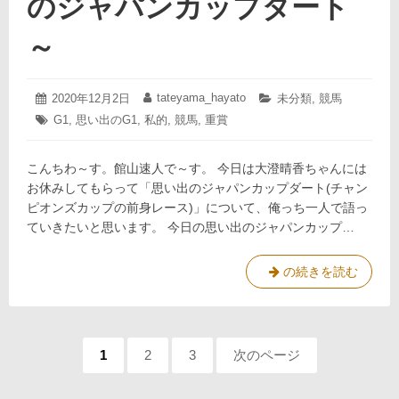
のジャパンカップダート
拶
～
2020
tateyama_hayato
投
2020年12月2日
投
カ
未分類
,
競馬
年
稿
稿
テ
タ
G1
,
思い出のG1
,
私的
,
競馬
,
重賞
12
日:
者:
ゴ
グ:
月
リ
2
ー:
こんちわ～す。館山速人で～す。 今日は大澄晴香ちゃんには
日
お休みしてもらって「思い出のジャパンカップダート(チャン
ピオンズカップの前身レース)」について、俺っち一人で語っ
ていきたいと思います。 今日の思い出のジャパンカップ…
た
の続きを読む
っ
た
2
ペ
戦
ペ
1
ペ
2
ペ
3
次のページ
の
ー
ー
ー
ー
伝
ジ:
ジ:
ジ: