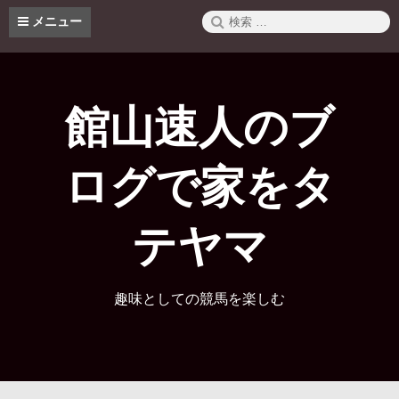
コ
検
メニュー
ン
索:
テ
ン
ツ
へ
館山速人のブ
ス
キ
ッ
ログで家をタ
プ
テヤマ
趣味としての競馬を楽しむ