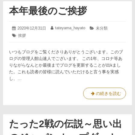
ご
挨
本年最後のご挨拶
拶
と
今
2020
tateyama_hayato
投
2020年12月31日
投
カ
未分類
年
年
稿
稿
テ
タ
挨拶
12
日:
者:
ゴ
の
グ:
月
リ
抱
31
ー:
いつもブログをご覧くださりありがとうございます。このブ
日
負
ログの管理人館山速人でございます。 この1年、コロナ等あ
りながらなんとか最後までブログを更新することが出kまし
た。これも読者の皆様に読んでいただけると言う事を実感
し、…
本
の続きを読む
年
最
後
の
たった2戦の伝説～思い出
ご
挨