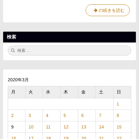
今
の続きを読む
日
は
穴
検索
馬
o
検
検
n
索:
索
l
y
で
～
2020年3月
3
月
火
水
木
金
土
日
/
2
1
1
予
2
3
4
5
6
7
8
想
～
9
10
11
12
13
14
15
16
17
18
19
20
21
22