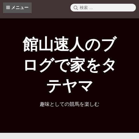
コ
検
メニュー
ン
索:
テ
ン
ツ
へ
館山速人のブ
ス
キ
ッ
ログで家をタ
プ
テヤマ
趣味としての競馬を楽しむ