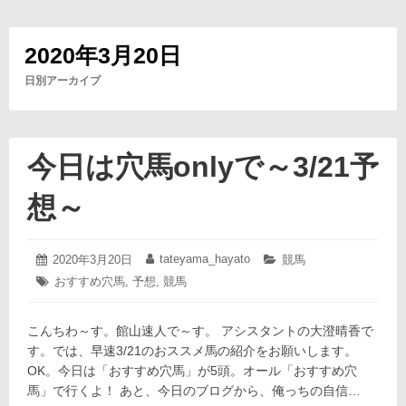
2020年3月20日
日別アーカイブ
今日は穴馬onlyで～3/21予
想～
2020
tateyama_hayato
投
2020年3月20日
投
カ
競馬
年
稿
稿
テ
タ
おすすめ穴馬
,
予想
,
競馬
3
日:
者:
ゴ
グ:
月
リ
20
ー:
こんちわ～す。館山速人で～す。 アシスタントの大澄晴香で
日
す。では、早速3/21のおススメ馬の紹介をお願いします。
OK。今日は「おすすめ穴馬」が5頭。オール「おすすめ穴
馬」で行くよ！ あと、今日のブログから、俺っちの自信…