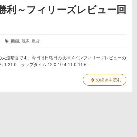
勝利～フィリーズレビュー回
馬
タ
回顧
,
競馬
,
重賞
グ:
の大澄晴香です。今日は日曜日の阪神メインフィリーズレビューの
.0 ラップタイム:12.0-10.4-11.0-11.6…
カ
の続きを読む
タ
ル
シ
ス
の
大
き
な