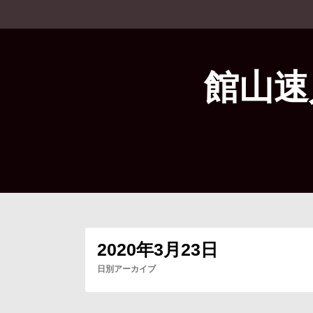
コ
ン
テ
ン
ツ
館山速
へ
ス
キ
ッ
プ
2020年3月23日
日別アーカイブ