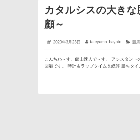
カタルシスの大きな
顧～
2020
tateyama_hayato
投
2020年3月23日
投
カ
競
年
稿
稿
テ
3
日:
者:
ゴ
月
こんちわ～す。館山速人で～す。 アシスタント
リ
23
ー:
回顧です。 時計＆ラップタイム＆総評 勝ちタイム:1.21
日