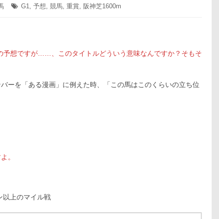
馬
タ
G1
,
予想
,
競馬
,
重賞
,
阪神芝1600m
グ:
の予想ですが……、このタイトルどういう意味なんですか？そもそ
ンバーを「ある漫画」に例えた時、「この馬はこのくらいの立ち位
すよ。
ン以上のマイル戦