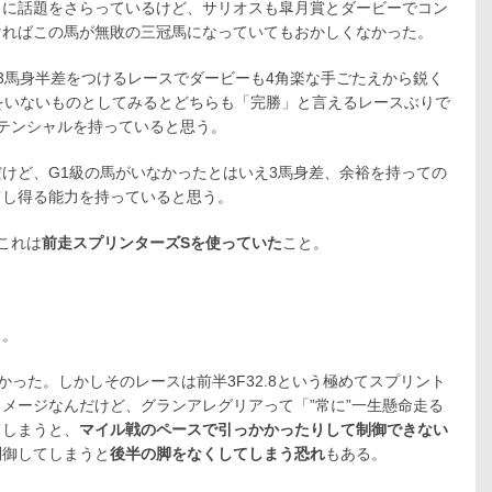
うに話題をさらっているけど、サリオスも皐月賞とダービーでコン
ければこの馬が無敗の三冠馬になっていてもおかしくなかった。
3馬身半差をつけるレースでダービーも4角楽な手ごたえから鋭く
をいないものとしてみるとどちらも「完勝」と言えるレースぶりで
テンシャルを持っていると思う。
けど、G1級の馬がいなかったとはいえ3馬身差、余裕を持っての
肩し得る能力を持っていると思う。
これは
前走スプリンターズSを使っていた
こと。
よ。
った。しかしそのレースは前半3F32.8という極めてスプリント
メージなんだけど、グランアレグリアって「”常に”一生懸命走る
てしまうと、
マイル戦のペースで引っかかったりして制御できない
制御してしまうと
後半の脚をなくしてしまう恐れ
もある。