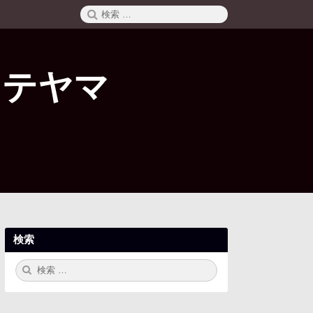
検
検
索
索:
タテヤマ
検索
検
検
索:
索