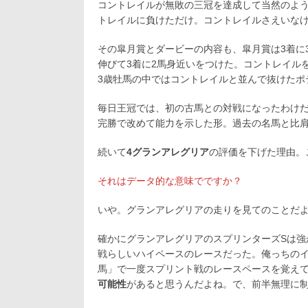
コントレイルが無敗の三冠を達成して当然のよ
トレイルに負けただけ。コントレイルさえいな
その皐月賞とダービーの内容も、皐月賞は3着に
伸びて3着に2馬身近いをつけた。コントレイル
3歳牡馬の中ではコントレイルと並んで抜けたポ
毎日王冠では、初の古馬との対戦になったわけだ
完勝で改めて能力を示した形。過去の名馬と比
続いて
4グランアレグリア
の評価を下げた理由。
それはデータ的な意味でですか？
いや。グランアレグリアの走りを見てのことだ
確かにグランアレグリアのスプリンターズSは強か
戦らしいハイペースのレースだった。俺っちのイ
馬」で一度スプリント戦のレースペースを覚え
可能性
があると思うんだよね。で、前半無理に