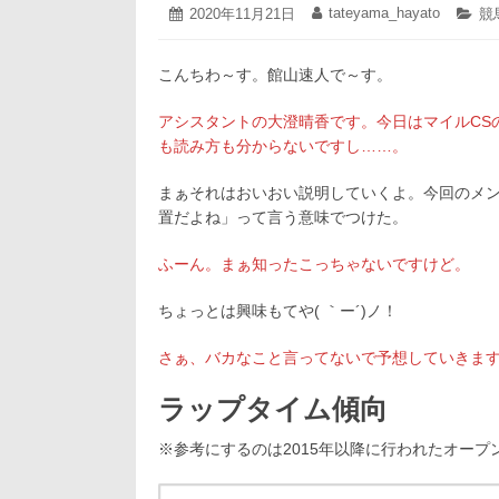
2020
tateyama_hayato
投
2020年11月21日
投
カ
競
年
稿
稿
テ
11
日:
者:
ゴ
月
こんちわ～す。館山速人で～す。
リ
21
ー:
日
アシスタントの大澄晴香です。今日はマイルCS
も読み方も分からないですし……。
まぁそれはおいおい説明していくよ。今回のメ
置だよね」って言う意味でつけた。
ふーん。まぁ知ったこっちゃないですけど。
ちょっとは興味もてや( ｀ー´)ノ！
さぁ、バカなこと言ってないで予想していきま
ラップタイム傾向
※参考にするのは2015年以降に行われたオープ