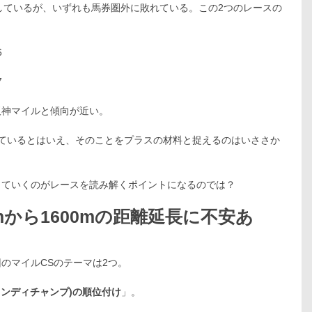
プにしているが、いずれも馬券圏外に敗れている。この2つのレースの
6
7
で阪神マイルと傾向が近い。
ているとはいえ、そのことをプラスの材料と捉えるのはいささか
っていくのがレースを読み解くポイントになるのでは？
mから1600mの距離延長に不安あ
のマイルCSのテーマは2つ。
インディチャンプ)の順位付け
」。