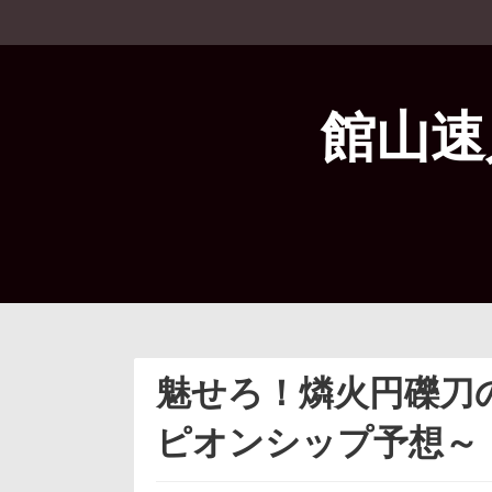
コ
ン
テ
ン
ツ
館山速
へ
ス
キ
ッ
プ
魅せろ！燐火円礫刀
ピオンシップ予想～